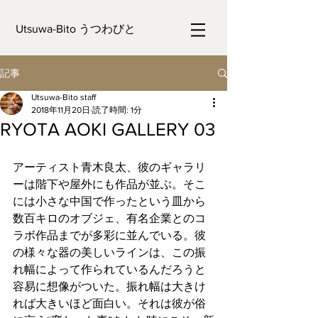
Utsuwa-Bito うつわびと
記事
Utsuwa-Bito staff
2018年11月20日
読了時間: 1分
RYOTA AOKI GALLERY 03
アーティスト青木良太、彼のギャラリ
ーは階下や屋外にも作品が並ぶ。そこ
には小さな中国で作ったという皿から
数百キロのオブジェ、有名企業とのコ
ラボ作品までが多彩に並んでいる。彼
の様々な器の美しいラインは、この振
れ幅によって作られているんだろうと
容易に想像がついた。振れ幅は大きけ
れば大きいほど面白い。それは彼が俗