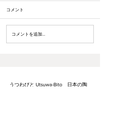
コメント
波佐見焼見聞録0
ヘス&あかね夫妻 ２人展
コメントを追加…
うつわびと Utsuwa-Bito 日本の陶
芸作家の作品を厳選したオンライ
ン・セレクトショップ Japanese
Artisan Pottery Shop
運営者：村上宗義
Adress:〒179-0083 東京都練馬区平和
台1-17-4