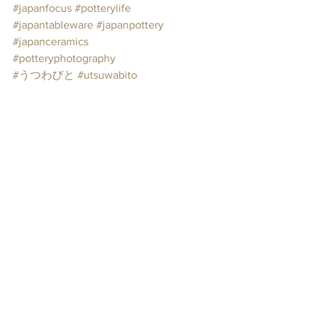
#japanfocus
#potterylife
#japantableware
#japanpottery
#japanceramics
#potteryphotography
#うつわびと
#utsuwabito