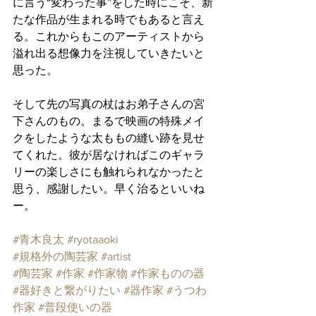
に言う“変わった事”をした時にこそ、新
たな作品が生まれる時でもあると言え
る。これからもこのアーティストから
溢れ出る想像力を注視していきたいと
思った。
そして先の写真の杖はお弟子さんの宮
下さんのもの。まるで映画の特殊メイ
クをしたような太ももの縫い跡を見せ
てくれた。彼が居なければこのギャラ
リーの楽しさにも触れられなかったと
思う、感謝したい。早く治るといいね
ー。
#青木良太
#ryotaaoki
#規格外の陶芸家
#artist
#陶芸家
#作家
#作家物
#作家ものの器
#器好きと繋がりたい
#器作家
#うつわ
作家
#普段使いの器