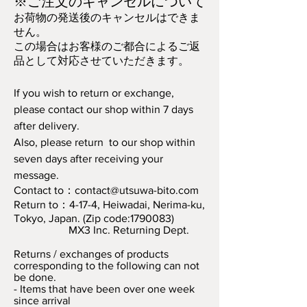
※ご注文のキャンセルについて
お荷物の発送後のキャンセルはできま
せん。
この場合はお客様のご都合によるご返
品として対応させていただきます。
If you wish to return or exchange,
please contact our shop within 7 days
after delivery.
Also, please return to our shop within
seven days after receiving your
message.
Contact to：
contact@utsuwa-bito.com
Return to：4-17-4, Heiwadai, Nerima-ku,
Tokyo, Japan. (Zip code:1790083)
MX3 Inc. Returning Dept.
Returns / exchanges of products
corresponding to the following can not
be done.
- Items that have been over one week
since arrival