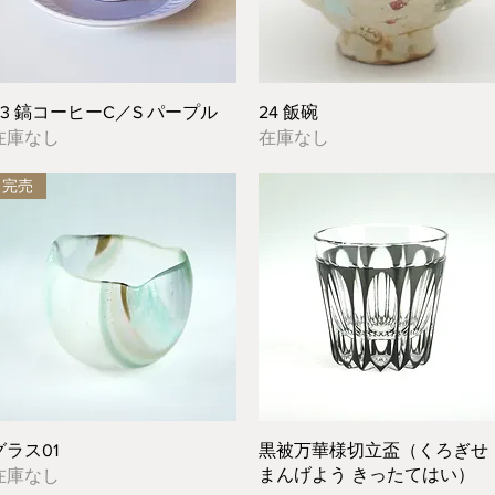
クイックビュー
クイックビュー
03 鎬コーヒーC／S パープル
24 飯碗
在庫なし
在庫なし
完売
クイックビュー
クイックビュー
グラス01
黒被万華様切立盃（くろぎせ
まんげよう きったてはい）
在庫なし