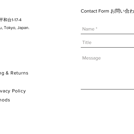
Contact Form お問
平和台1-17-4
 Tokyo, Japan.
& Returns
y Policy
hods