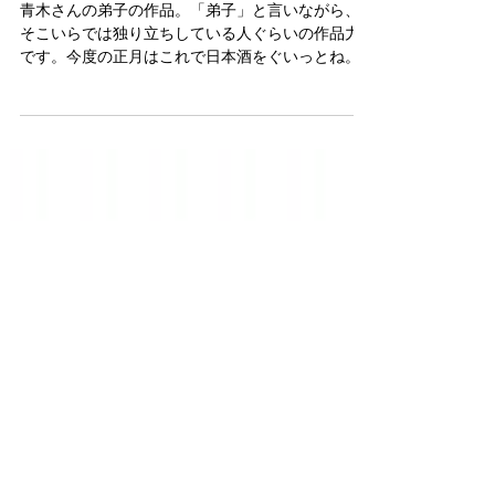
弟子の宮下 将太
青木さんの弟子の作品。「弟子」と言いながら、
そこいらでは独り立ちしている人ぐらいの作品力
です。今度の正月はこれで日本酒をぐいっとね。
Aoki's disciples' work. He himself is saying
"disciples", but the work...