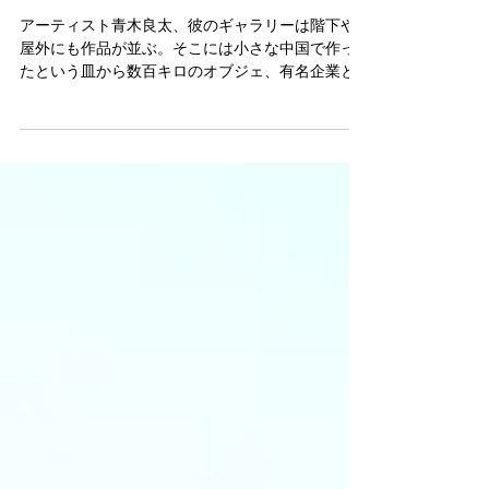
Utsuwa-Bito staff
2018年11月20日
読了時間: 1分
RYOTA AOKI GALLERY 03
アーティスト青木良太、彼のギャラリーは階下や
屋外にも作品が並ぶ。そこには小さな中国で作っ
たという皿から数百キロのオブジェ、有名企業と
のコラボ作品までが多彩に並んでいる。彼の様々
な器の美しいラインは、この振れ幅によって作ら
れているんだろうと容易に想像がついた。振れ幅
は大きけれ...