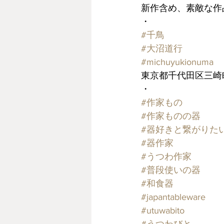
新作含め、素敵な作
・
#千鳥
#大沼道行
#michuyukionuma
東京都千代田区三崎町3
・
#作家もの
#作家ものの器
#器好きと繋がりた
#器作家
#うつわ作家
#普段使いの器
#和食器
#japantableware
#utuwabito