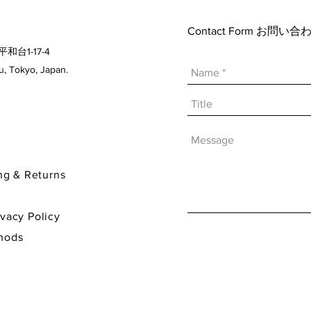
Contact Form お問
平和台1-17-4
 Tokyo, Japan.
& Returns
y Policy
hods