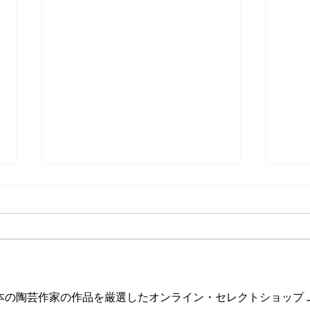
波佐
ヘス&あかね夫妻 ２人展
日本の陶芸作家の作品を厳選したオンライン・セレクトショップ Japanese A