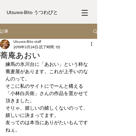
Utsuwa-Bito うつわびと
記事
Utsuwa-Bito staff
2019年3月24日
読了時間: 1分
蕎庵あおい
練馬の氷川台に「あおい」という粋な
蕎麦屋があります。これが上手いのな
んのって。
そこに私のサイトにでーんと構える
「小林白兵衛」さんの作品を置かせて
頂きました。
そりゃ、嬉しいの嬉しくないのって、
嬉しいに決まってます。
友ってのは本当にありがたいもんです
ねぇ。