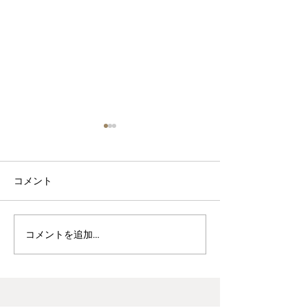
コメント
波佐見焼見聞録0
ヘス&あかね夫妻 ２人展
コメントを追加…