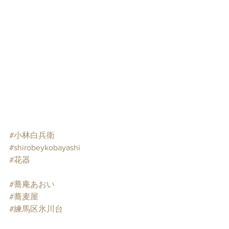
#小林白兵衛
#shirobeykobayashi
#花器
#蕎庵あおい
#蕎麦屋
#練馬区氷川台