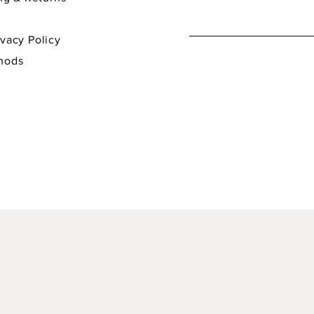
y Policy
hods