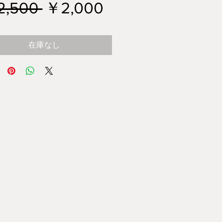
通
セ
2,500 
￥2,000
常
ー
在庫なし
価
ル
格
価
格