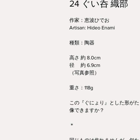
24 ぐい呑 織部
作家：恵波ひでお
Artisan: Hideo Enami
種類：陶器
高さ 約 8.0cm
径 約 6.9cm
（写真参照）
重さ：118g
この『ぐにょり』とした形がた
像できますか？
＊