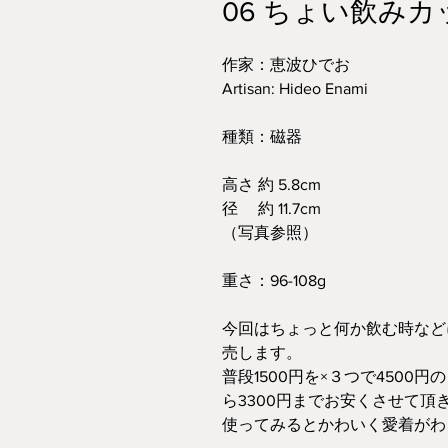
06 ちょい飲み
作家：恵波ひでお
Artisan: Hideo Enami
種類：磁器
高さ 約 5.8cm
径 約 11.7cm
（写真参照）
重さ：96-108g
今回はちょっと何か飲む時など
売します。
普段1500円を×３つで4500
ら3300円までお安くさせて頂
使ってみるとかわいく愛着がわ