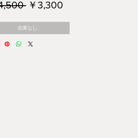
通
セ
4,500 
￥3,300
常
ー
在庫なし
価
ル
格
価
格