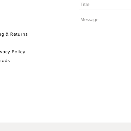
& Returns
y Policy
hods