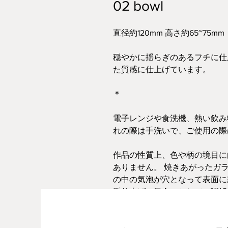
02 bowl
直径約120mm 高さ約65~75mm
穏やかに揺らぎのあるフチに仕
た質感に仕上げています。
＊
電子レンジや食洗機、熱い飲み
れの際は手洗いで、ご使用の際
作品の性質上、色や柄の境目に
ありません。 焼きあがったガ
の中の気泡が穴となって表面に
手仕上げの風合いとしてご理解
写真と実物のイメージが異なる