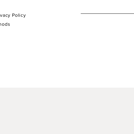
y Policy
hods