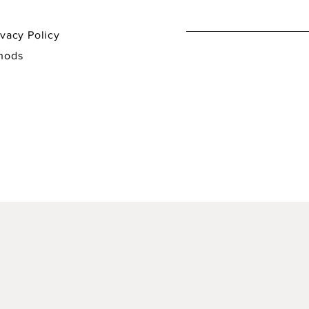
y Policy
hods