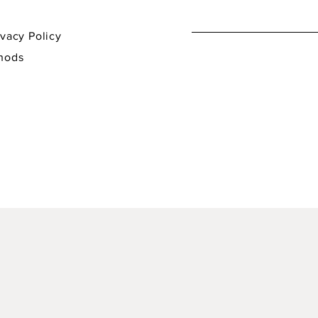
y Policy
hods