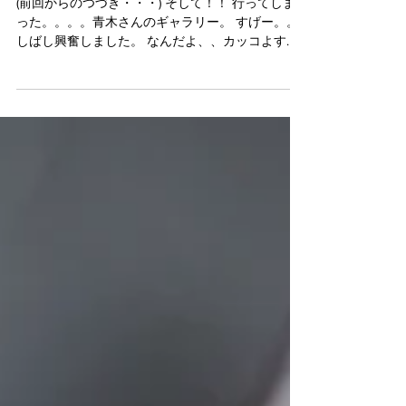
RYOTA AOKI GALLERY
(前回からのつづき・・・) そして！！ 行ってしま
った。。。。青木さんのギャラリー。 すげー。。
しばし興奮しました。 なんだよ、、カッコよすぎ
るでしょ。 杖？？ #RYOTAAOKIGALLERY #青木良
太 #陶芸家 #暮らしをたのしむ #おうちごはん #作
家物の器...