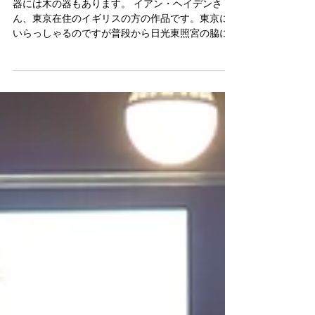
Utsuwa-Bito staff
2018年11月13日
読了時間: 1分
益子陶器市 その３
器には木の器もあります。 イアン・ヘイデンさ
ん、東京在住のイギリスの方の作品です。東京に
いらっしゃるのですが普段から日光東照宮の脇に
ある工房へ通い、そこで仕事をされています。
木の器って手間暇を考えると、あんまり色々な事
をできないように見えるのですが、イアンさん
の“こだわ...