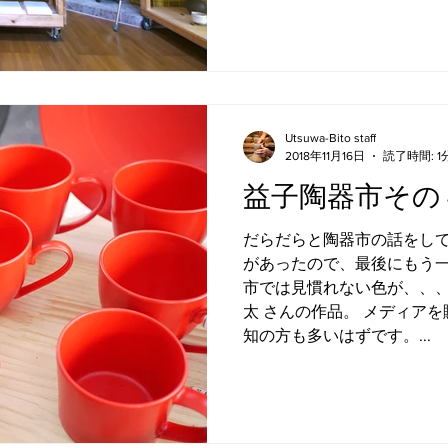
Utsuwa-Bito staff
2018年11月16日
読了時間: 1
益子陶器市その
だらだらと陶器市の話をし
があったので、最後にもう一
市では見慣れない色が、、、
太 さんの作品。 メディア
知の方も多いはずです。...