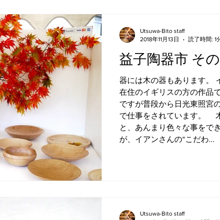
Utsuwa-Bito staff
2018年11月13日
読了時間: 1
益子陶器市 そ
器には木の器もあります。 
在住のイギリスの方の作品
ですが普段から日光東照宮
で仕事をされています。 
と、あんまり色々な事をで
が、イアンさんの“こだわ...
Utsuwa-Bito staff