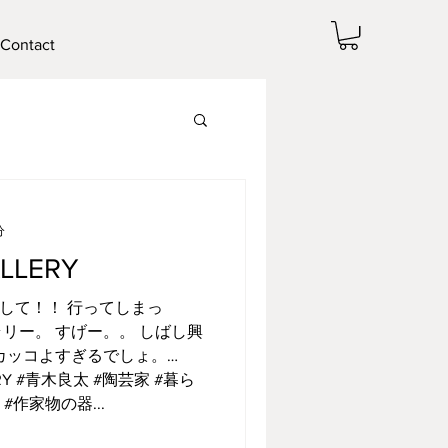
Contact
分
ALLERY
そして！！ 行ってしまっ
リー。 すげー。。 しばし興
カッコよすぎるでしょ。
ERY #青木良太 #陶芸家 #暮ら
#作家物の器...