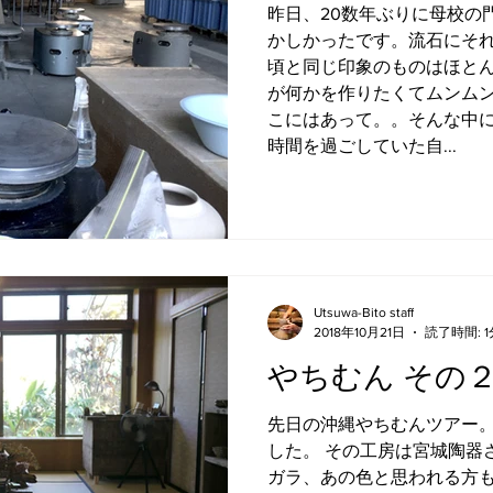
昨日、20数年ぶりに母校の
かしかったです。流石にそ
頃と同じ印象のものはほと
が何かを作りたくてムンム
こにはあって。。そんな中
時間を過ごしていた自...
Utsuwa-Bito staff
2018年10月21日
読了時間: 1
やちむん その
先日の沖縄やちむんツアー
した。 その工房は宮城陶器
ガラ、あの色と思われる方