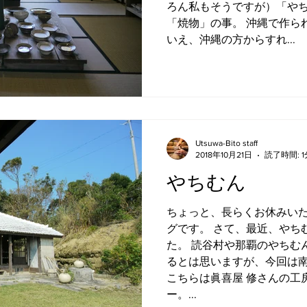
ろん私もそうですが）「や
「焼物」の事。 沖縄で作ら
いえ、沖縄の方からすれ...
Utsuwa-Bito staff
2018年10月21日
読了時間: 1
やちむん
ちょっと、長らくお休みい
グです。 さて、最近、やち
た。 読谷村や那覇のやちむ
るとは思いますが、今回は
こちらは眞喜屋 修さんの工
ー。...