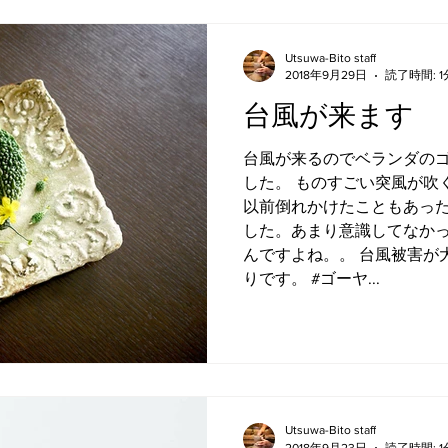
Utsuwa-Bito staff
2018年9月29日
読了時間: 1
台風が来ます
台風が来るのでベランダの
した。 ものすごい突風が吹
以前倒れかけたこともあっ
した。あまり意識してなかっ
んですよね。。 台風被害が
りです。 #ゴーヤ...
Utsuwa-Bito staff
2018年9月23日
読了時間: 1