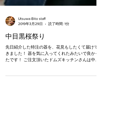
Utsuwa-Bito staff
2019年3月29日
読了時間: 1分
中目黒桜祭り
先日紹介した特注の器を、花見もしたくて届けて
きました！ 器を気に入ってくれたみたいで良かっ
たです！ ご注文頂いたドムズキッチンさんは中目
黒桜祭りでお店を出されていました。 お花の入っ
た生春巻き頂いて来ましたよー。桜の香りの香る
不思議な春巻きでした。 美味しかったですよ
ー。...
うつわびと Utsuwa-Bito 日本の陶
芸作家の作品を厳選したオンライ