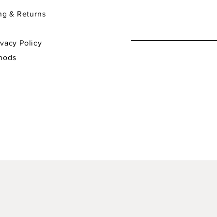
& Returns
y Policy
hods