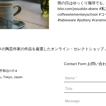
雨の日はゆっくり珈琲でも。 https
bito.com/jesualdo-akan
coffeeelementaryschoo
#tableware #pottery #ceramic
日本の陶芸作家の作品を厳選したオンライン・セレクトショップ Japanese A
Contact Form お問
平和台1-17-4
 Tokyo, Japan.