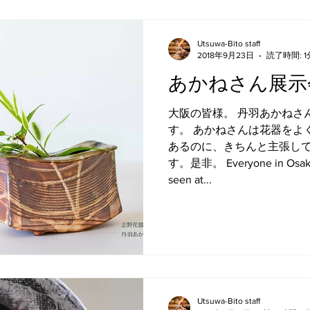
Utsuwa-Bito staff
2018年9月23日
読了時間: 1
あかねさん展示
大阪の皆様。 丹羽あかねさ
す。 あかねさんは花器をよ
あるのに、きちんと主張し
す。是非。 Everyone in Osaka.
seen at...
Utsuwa-Bito staff