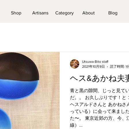
Shop
Artisans
Category
About
Blog
Utsuwa-Bito staff
2021年10月9日
読了時間: 1
ヘス&あかね夫
青と黒の隙間、じっと見てい
だ。。 お久しぶりです！と
ヘスアルドさんと あかねさ
っている）に会って来ました
た〜。 東京近郊の方、今、
線）...