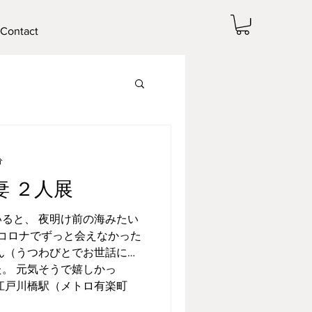
Contact
分
妻 ２人展
ると、 夜明け前の海みたい
 コロナでずっと会えなかった
ん（うつわびとでお世話にな
。 元気そうで嬉しかっ
江戸川橋駅（メトロ有楽町