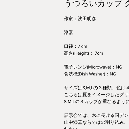
うつろいカップ グ
作家：浅田明彦
漆器
口径：7 cm
高さ(Height)： 7cm
電子レンジ(Microwave)：NG
食洗機(Dish Washer)：NG
サイズはS,M,Lの３種類、色
こちらは夏をイメージしたグリ
S,M,Lの３カップが重なるよ
展示会では、木に長ける国デン
山中漆器ならではの削り込み、