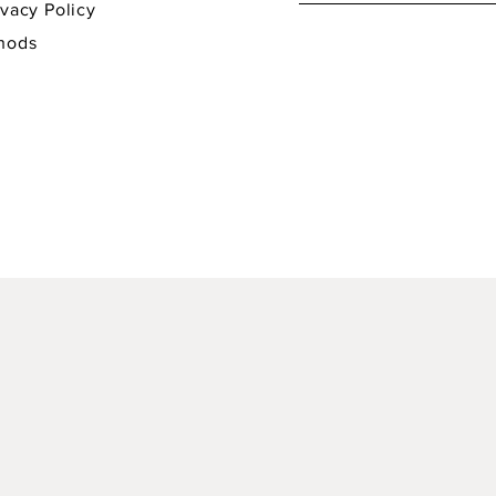
y Policy
hods