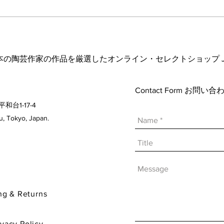
波佐
ヘス&あかね夫妻 ２人展
日本の陶芸作家の作品を厳選したオンライン・セレクトショップ Japanese A
Contact Form お問
平和台1-17-4
 Tokyo, Japan.
& Returns
y Policy