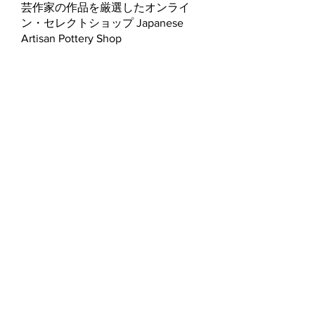
芸作家の作品を厳選したオンライ
ン・セレクトショップ Japanese
Artisan Pottery Shop
運営者：村上宗義
Adress:〒179-0083 東京都練馬区平和
台1-17-4
1-17-4, Heiwadai, Nerima-ku,
Tokyo, Japan.
TEL:
03-6763-3310
​土日祝祭日：休業
配送・返品について Shipping &
Returns
特定商取引表示
プライバシー・ポリシー
Privacy Policy