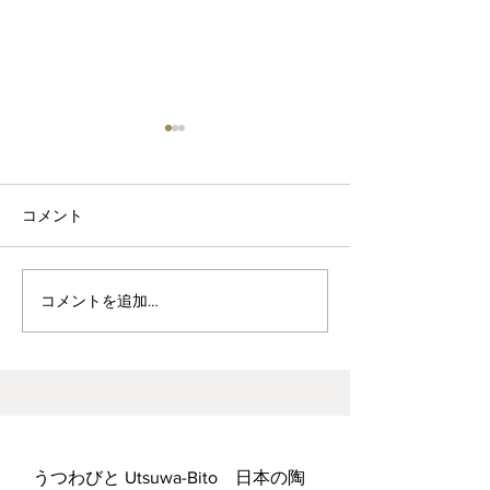
コメント
波佐見焼見聞録0
ヘス&あかね夫妻 ２人展
コメントを追加…
うつわびと Utsuwa-Bito 日本の陶