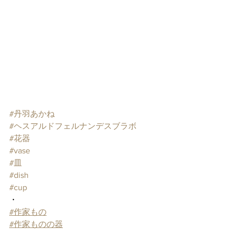
#丹羽あかね
#ヘスアルドフェルナンデスブラボ
#花器
#vase
#皿
#dish
#cup
・
#作家もの
#作家ものの器