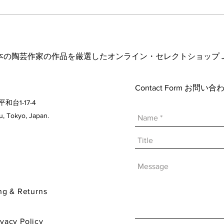
波佐
ヘス&あかね夫妻 ２人展
日本の陶芸作家の作品を厳選したオンライン・セレクトショップ Japanese A
Contact Form お問
平和台1-17-4
 Tokyo, Japan.
& Returns
y Policy