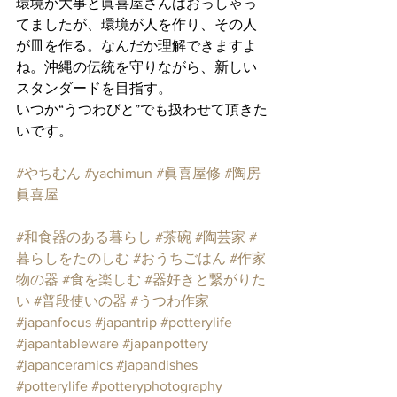
環境が大事と眞喜屋さんはおっしゃっ
てましたが、環境が人を作り、その人
が皿を作る。なんだか理解できますよ
ね。沖縄の伝統を守りながら、新しい
スタンダードを目指す。
いつか“うつわびと”でも扱わせて頂きた
いです。
#やちむん
#yachimun
#眞喜屋修
#陶房
眞喜屋
#和食器のある暮らし
#茶碗
#陶芸家
#
暮らしをたのしむ
#おうちごはん
#作家
物の器
#食を楽しむ
#器好きと繋がりた
い
#普段使いの器
#うつわ作家
#japanfocus
#japantrip
#potterylife
#japantableware
#japanpottery
#japanceramics
#japandishes
#potterylife
#potteryphotography