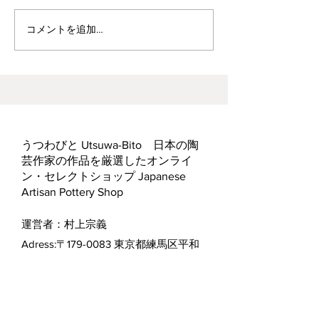
波佐見焼見聞録0
ヘス&あかね夫妻 ２人展
コメントを追加…
うつわびと Utsuwa-Bito 日本の陶
芸作家の作品を厳選したオンライ
ン・セレクトショップ Japanese
Artisan Pottery Shop
運営者：村上宗義
Adress:〒179-0083 東京都練馬区平和
台1-17-4
1-17-4, Heiwadai, Nerima-ku,
Tokyo, Japan.