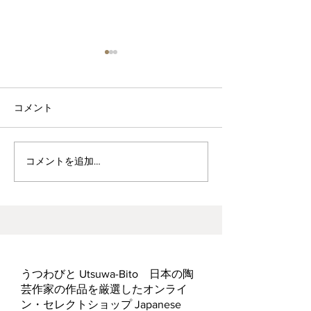
コメント
波佐見焼見聞録0
ヘス&あかね夫妻 ２人展
コメントを追加…
うつわびと Utsuwa-Bito 日本の陶
芸作家の作品を厳選したオンライ
ン・セレクトショップ Japanese