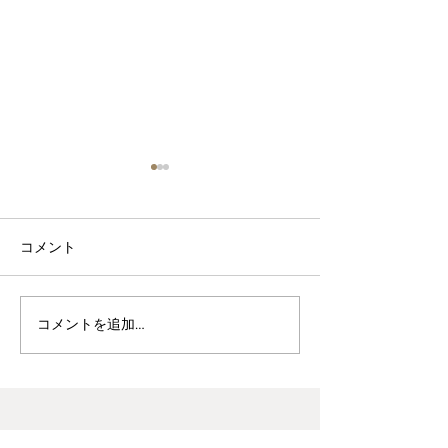
コメント
波佐見焼見聞録0
ヘス&あかね夫妻 ２人展
コメントを追加…