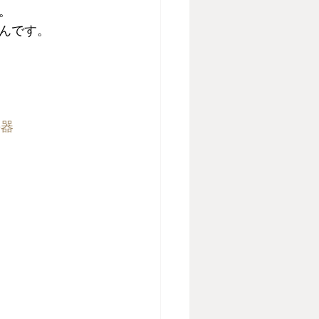
。
んです。
の器