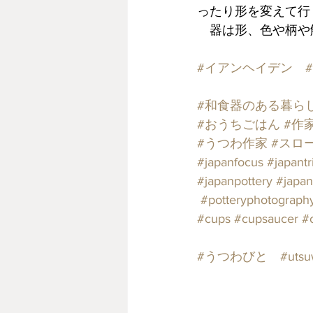
ったり形を変えて行
　器は形、色や柄や
#イアンヘイデン
#
#和食器のある暮ら
#おうちごはん
#作
#うつわ作家
#スロ
#japanfocus
#japantr
#japanpottery
#japan
#potteryphotograph
#cups
#cupsaucer
#
#うつわびと
#utsu