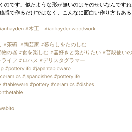
くのです。似たような形が無いのはそのせいなんですね
触感で作るだけではなく、こんなに面白い作り方もある
ianhayden
#木工
#ianhaydenwoodwork
し
#茶碗
#陶芸家
#暮らしをたのしむ
家物の器
#食を楽しむ
#器好きと繋がりたい
#普段使い
ーライフ
#ロハス
#デリスタグラマー
ip
#potterylife
#japantableware
ceramics
#japandishes
#potterylife
y
#tableware
#pottery
#ceramics
#dishes
onthetable
wabito