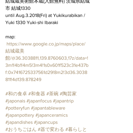
結城蔵美術館本蔵(入館無料) 茨城県結城
市 結城1330  
until Aug.3.2018(Fri) at Yukikurabikan / 
Yuki 1330 Yuki-shi Ibaraki  
map:
https://www.google.co.jp/maps/place/
結城蔵美
館/@36.3038811,139.8760603,17z/data=!
3m1!4b1!4m5!3m4!1s0x601f523c31e437b
f:0x7416725337561d29!8m2!3d36.3038
811!4d139.878249
#和の食卓
#和食器
#茶碗
#陶芸家
#japonais
#japanfocus
#japantrip
#potteryfun
#japantableware
#japanpottery
#japanceramics
#japandishes
#japancups
#おうちごはん
#器で変わる
#暮らしと