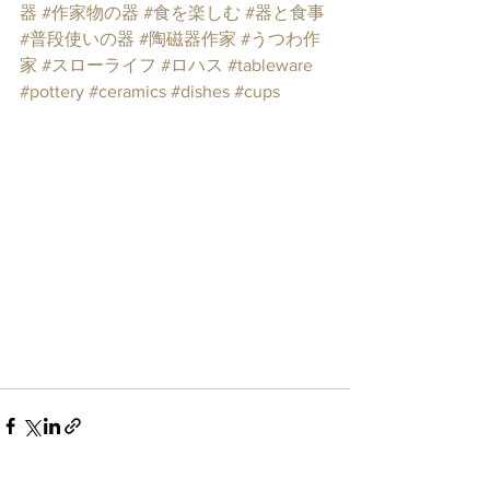
器
#作家物の器
#食を楽しむ
#器と食事
#普段使いの器
#陶磁器作家
#うつわ作
家
#スローライフ
#ロハス
#tableware
#pottery
#ceramics
#dishes
#cups