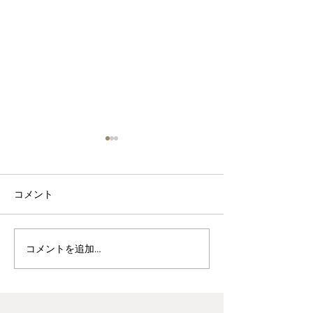
コメント
波佐見焼見聞録0
ヘス&あかね夫妻 ２人展
コメントを追加…