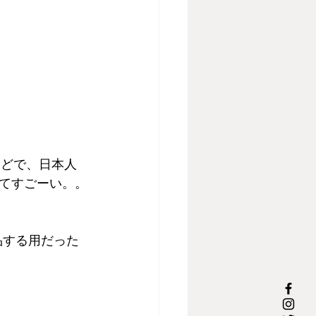
などで、日本人
てすごーい。。
品する用だった