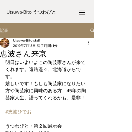
Utsuwa-Bito うつわびと
記事
Utsuwa-Bito staff
2019年7月18日
読了時間: 1分
恵波さん来京
明日はいよいよこの陶芸家さんが来て
くれます。遠路遥々、北海道からで
す。
嬉しいです！もしも陶芸家になりたい
方や陶芸家に興味のある方、45年の陶
芸家人生、語ってくれるかも。是非！
#恵波ひでお
うつわびと・第２回展示会