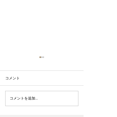
コメント
波佐見焼見聞録0
ヘス&あかね夫妻 ２人展
コメントを追加…