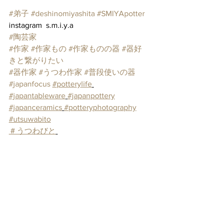
#弟子
#deshinomiyashita
#SMIYApotter
instagram  s.m.i.y.a
#陶芸家
#作家
#作家もの
#作家ものの器
#器好
きと繋がりたい
#器作家
#うつわ作家
#普段使いの器
#japanfocus
#potterylife
#japantableware
#japanpottery
#japanceramics
#potteryphotography
#utsuwabito
＃うつわびと