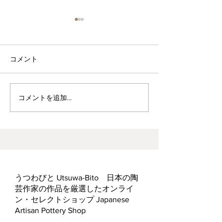
コメント
波佐見焼見聞録0
ヘス&あかね夫妻 ２人展
コメントを追加…
うつわびと Utsuwa-Bito 日本の陶
芸作家の作品を厳選したオンライ
ン・セレクトショップ Japanese
Artisan Pottery Shop