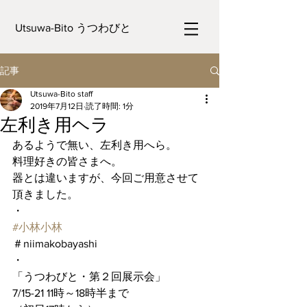
Utsuwa-Bito うつわびと
記事
Utsuwa-Bito staff
2019年7月12日
読了時間: 1分
左利き用ヘラ
あるようで無い、左利き用へら。
料理好きの皆さまへ。
器とは違いますが、今回ご用意させて
頂きました。
・
#小林小林
＃niimakobayashi
・
「うつわびと・第２回展示会」
7/15-21 11時～18時半まで