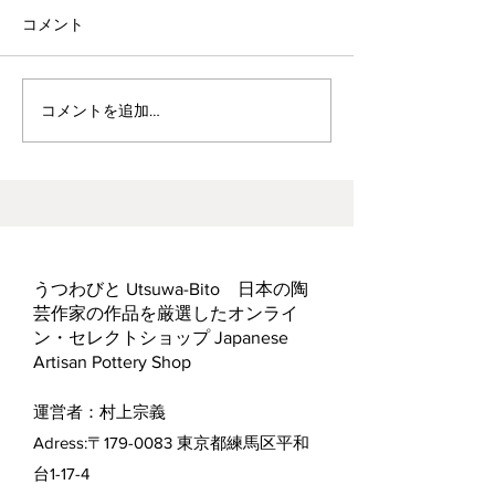
コメント
波佐見焼見聞録0
ヘス&あかね夫妻 ２人展
コメントを追加…
うつわびと Utsuwa-Bito 日本の陶
芸作家の作品を厳選したオンライ
ン・セレクトショップ Japanese
Artisan Pottery Shop
運営者：村上宗義
Adress:〒179-0083 東京都練馬区平和
台1-17-4