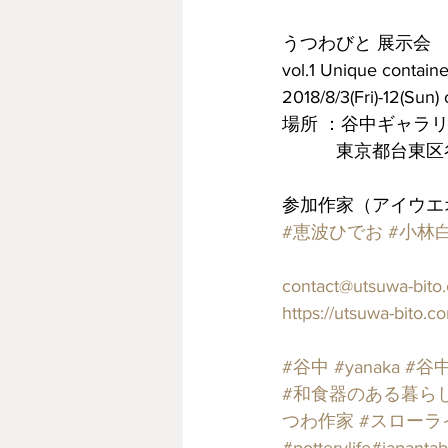
うつわびと 展示会　Utsuw
vol.1 Unique contain
2018/8/3(Fri)-12(Su
場所 ：谷中ギャラリーhac
　　　東京都台東区谷中6-1-
参加作家（アイウエ
#恵波ひでお
#小林
contact@utsuwa-bito
https://utsuwa-bito.c
#谷中
#yanaka
#谷
#和食器のある暮ら
つわ作家
#スローラ