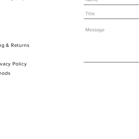
& Returns
y Policy
hods