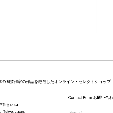
波佐
ヘス&あかね夫妻 ２人展
日本の陶芸作家の作品を厳選したオンライン・セレクトショップ Japanese A
Contact Form お問
平和台1-17-4
 Tokyo, Japan.