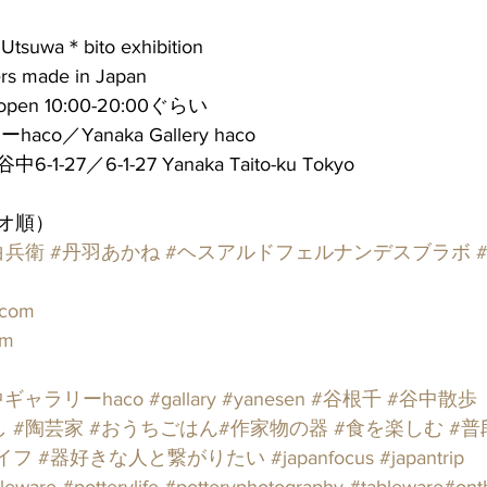
a＊bito exhibition
ers made in Japan 
n) open 10:00-20:00ぐらい
o／Yanaka Gallery haco  
27／6-1-27 Yanaka Taito-ku Tokyo
オ順）
白兵衛
#丹羽あかね
#ヘスアルドフェルナンデスブラボ
.com
om
中ギャラリーhaco
#gallary
#yanesen
#谷根千
#谷中散歩
し
#陶芸家
#おうちごはん
#作家物の器
#食を楽しむ
#普
イフ
#器好きな人と繋がりたい
#japanfocus
#japantrip