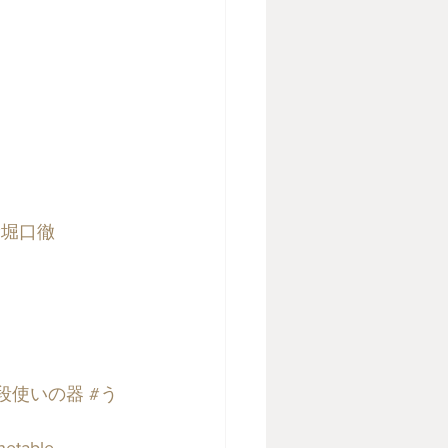
#堀口徹
段使いの器
#う