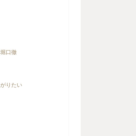
#堀口徹
繋がりたい