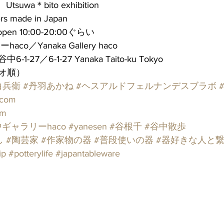
tsuwa＊bito exhibition
ers made in Japan 
 open 10:00-20:00ぐらい
o／Yanaka Gallery haco  
27／6-1-27 Yanaka Taito-ku Tokyo
オ順）
白兵衛
#丹羽あかね
#ヘスアルドフェルナンデスブラボ
.com
om
中ギャラリーhaco
#yanesen
#谷根千
#谷中散歩
し
#陶芸家
#作家物の器
#普段使いの器
#器好きな人と
ip
#potterylife
#japantableware