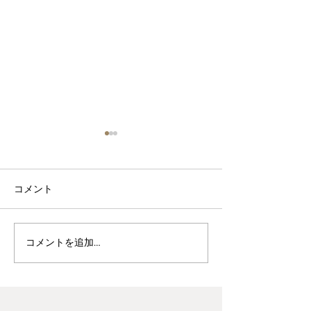
コメント
波佐見焼見聞録0
ヘス&あかね夫妻 ２人展
コメントを追加…