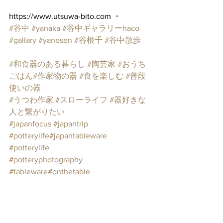
https://www.utsuwa-bito.com ・
#谷中
#yanaka
#谷中ギャラリーhaco
#gallary
#yanesen
#谷根千
#谷中散歩
#和食器のある暮らし
#陶芸家
#おうち
ごはん
#作家物の器
#食を楽しむ
#普段
使いの器
#うつわ作家
#スローライフ
#器好きな
人と繋がりたい
#japanfocus
#japantrip
#potterylife
#japantableware
#potterylife
#potteryphotography
#tableware
#onthetable