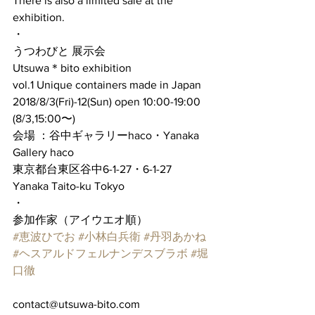
There is also a limited sale at the 
exhibition.
・
うつわびと 展示会
Utsuwa＊bito exhibition
vol.1 Unique containers made in Japan
2018/8/3(Fri)-12(Sun) open 10:00-19:00 
(8/3,15:00〜)
会場 ：谷中ギャラリーhaco・Yanaka 
Gallery haco
東京都台東区谷中6-1-27・6-1-27 
Yanaka Taito-ku Tokyo
・
参加作家（アイウエオ順） 
#恵波ひでお
#小林白兵衛
#丹羽あかね
#ヘスアルドフェルナンデスブラボ
#堀
口徹
contact@utsuwa-bito.com