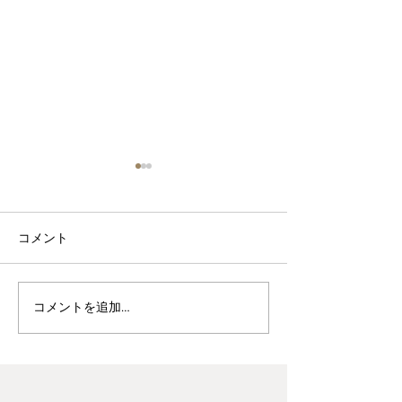
コメント
波佐見焼見聞録0
ヘス&あかね夫妻 ２人展
コメントを追加…