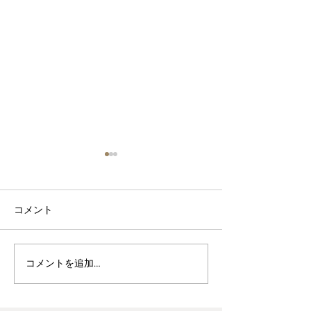
コメント
波佐見焼見聞録0
ヘス&あかね夫妻 ２人展
コメントを追加…