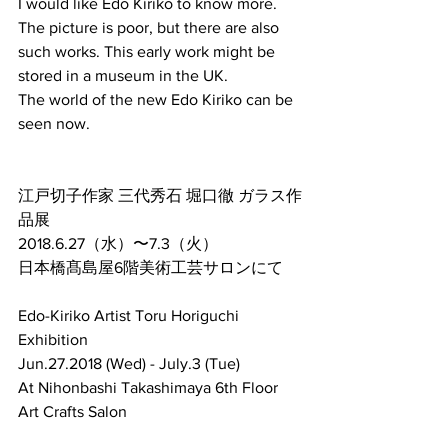
I would like Edo Kiriko to know more.
The picture is poor, but there are also 
such works. This early work might be 
stored in a museum in the UK.
The world of the new Edo Kiriko can be 
seen now.
江戸切子作家 三代秀石 堀口徹 ガラス作
品展
2018.6.27（水）〜7.3（火）
日本橋髙島屋6階美術工芸サロンにて 
Edo-Kiriko Artist Toru Horiguchi 
Exhibition
Jun.27.2018 (Wed) - July.3 (Tue) 
At Nihonbashi Takashimaya 6th Floor 
Art Crafts Salon