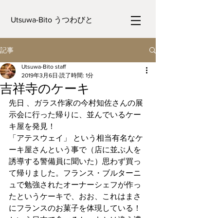
Utsuwa-Bito うつわびと
記事
Utsuwa-Bito staff
2019年3月6日
読了時間: 1分
吉祥寺のケーキ
先日 、ガラス作家の今村知佐さんの展
示会に行った帰りに、並んでいるケー
キ屋を発見！
「アテスウェイ」 という相当有名なケ
ーキ屋さんという事で（店に並ぶ人を
誘導する警備員に聞いた）思わず買っ
て帰りました。フランス・ブルターニ
ュで勉強されたオーナーシェフが作っ
たというケーキで、おお、これはまさ
にフランスのお菓子を体現している！