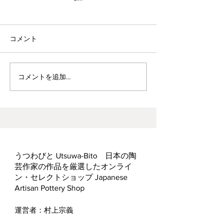
コメント
波佐見焼見聞録0
ヘス&あかね夫妻 ２人展
コメントを追加…
うつわびと Utsuwa-Bito 日本の陶
芸作家の作品を厳選したオンライ
ン・セレクトショップ Japanese
Artisan Pottery Shop
運営者：村上宗義