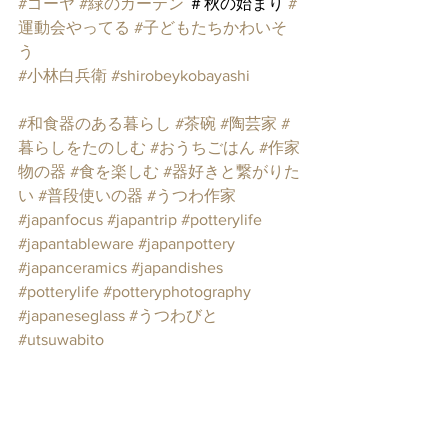
#ゴーヤ
#緑のカーテン
 ＃秋の始まり 
#
運動会やってる
#子どもたちかわいそ
う
#小林白兵衛
#shirobeykobayashi
#和食器のある暮らし
#茶碗
#陶芸家
#
暮らしをたのしむ
#おうちごはん
#作家
物の器
#食を楽しむ
#器好きと繋がりた
い
#普段使いの器
#うつわ作家
#japanfocus
#japantrip
#potterylife
#japantableware
#japanpottery
#japanceramics
#japandishes
#potterylife
#potteryphotography
#japaneseglass
#うつわびと
#utsuwabito