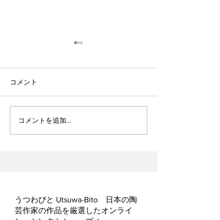
コメント
波佐見焼見聞録0
ヘス&あかね夫妻 ２人展
コメントを追加…
うつわびと Utsuwa-Bito 日本の陶
芸作家の作品を厳選したオンライ