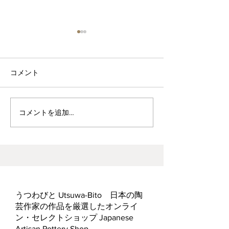
コメント
波佐見焼見聞録0
ヘス&あかね夫妻 ２人展
コメントを追加…
うつわびと Utsuwa-Bito 日本の陶
芸作家の作品を厳選したオンライ
ン・セレクトショップ Japanese
Artisan Pottery Shop