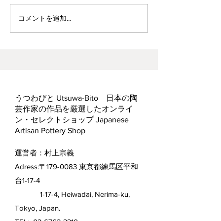
波佐見焼見聞録0
ヘス&あかね夫妻 ２人展
コメントを追加…
うつわびと Utsuwa-Bito 日本の陶
芸作家の作品を厳選したオンライ
ン・セレクトショップ Japanese
Artisan Pottery Shop
運営者：村上宗義
Adress:〒179-0083 東京都練馬区平和
台1-17-4
1-17-4, Heiwadai, Nerima-ku,
Tokyo, Japan.