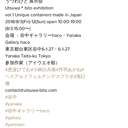
うつわびと 展示会
Utsuwa＊bito exhibition
vol.1 Unique containers made in Japan
2018/8/3(Fri)-12(Sun) open 10:00-19:00 
(8/3,15:00〜)
会場 ：谷中ギャラリーhaco・Yanaka 
Gallery haco
東京都台東区谷中6-1-27・6-1-27 
Yanaka Taito-ku Tokyo
参加作家（アイウエオ順） 
#恵波ひでお
#小林白兵衛
#丹羽あかね
#
ヘスアルドフェルナンデスブラボ
#堀口
徹
contact@utsuwa-bito.com
#谷中
#yanaka
#谷中ギャラリーhaco
#gallary
#yanesen