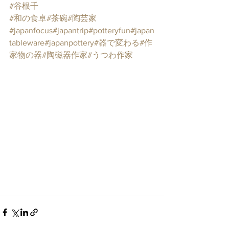
#谷根千
#和の食卓
#茶碗
#陶芸家
#japanfocus
#japantrip
#potteryfun
#japan
tableware
#japanpottery
#器で変わる
#作
家物の器
#陶磁器作家
#うつわ作家