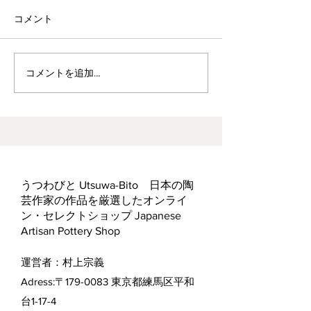
コメント
波佐見焼見聞録0
ヘス&あかね夫妻 ２人展
コメントを追加…
うつわびと Utsuwa-Bito 日本の陶
芸作家の作品を厳選したオンライ
ン・セレクトショップ Japanese
Artisan Pottery Shop
運営者：村上宗義
Adress:〒179-0083 東京都練馬区平和
台1-17-4