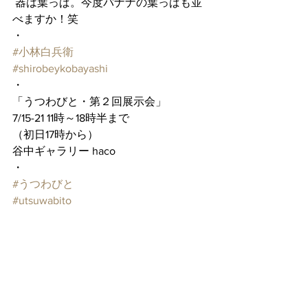
 器は葉っぱ。今度バナナの葉っぱも並
べますか！笑
・
#小林白兵衛
#shirobeykobayashi
・
「うつわびと・第２回展示会」
7/15-21 11時～18時半まで
（初日17時から）
谷中ギャラリー haco
・
#うつわびと
#utsuwabito