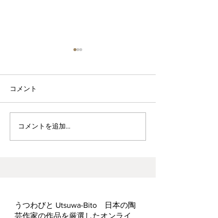
コメント
波佐見焼見聞録0
ヘス&あかね夫妻 ２人展
コメントを追加…
うつわびと Utsuwa-Bito 日本の陶
芸作家の作品を厳選したオンライ