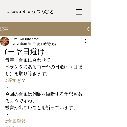
Utsuwa-Bito うつわびと
記事
Utsuwa-Bito staff
2020年10月6日
読了時間: 1分
ゴーヤ日避け
毎年、台風に合わせて
ベランダにあるゴーヤの日避け（目隠
し）を取り除きます。
#遅すぎ
？
・
今回の台風は列島を縦断する予想もあ
るようですね。
被害が出ないことを祈っています。
・
#台風警報