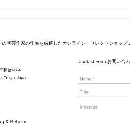
波佐
ヘス&あかね夫妻 ２人展
日本の陶芸作家の作品を厳選したオンライン・セレクトショップ Japanese A
Contact Form お問
平和台1-17-4
 Tokyo, Japan.
& Returns