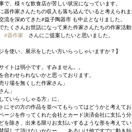
事で、様々な飲食店が苦しい状況になっています。
に器作家さんたちの収入も落ち込んでいると考えられま
交流を深めてきた#益子陶器市 も中止となりました。
でたくさんお世話になって来た作家さんたちの作家活動
　
#器作家
　さんにご提案したいと思いました。
ジを使い、展示をしたい方いらっしゃいますか？】
サイトは弱小です。すみません。。
を合わせられないかと思っております。
売り場を無くした作家さん」
さん」
していらっしゃる方」に、
イトにその方の作品を並べてもらってはどうかと考えてお
ページを作ってくれた会社とカード決済会社に支払う分
どを除き、出来る限りお支払いするような形を考えてい
賛同して頂けないかなー。。あるいは他ですでに動き始