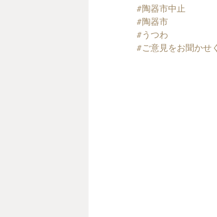
#陶器市中止
#陶器市
#うつわ
#ご意見をお聞かせ