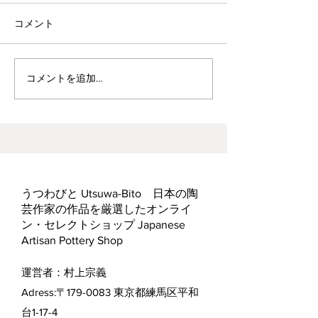
コメント
波佐見焼見聞録0
ヘス&あかね夫妻 ２人展
コメントを追加…
うつわびと Utsuwa-Bito 日本の陶
芸作家の作品を厳選したオンライ
ン・セレクトショップ Japanese
Artisan Pottery Shop
運営者：村上宗義
Adress:〒179-0083 東京都練馬区平和
台1-17-4