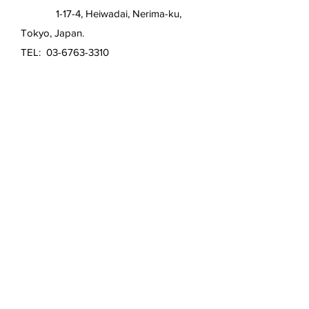
1-17-4, Heiwadai, Nerima-ku,
Tokyo, Japan.
TEL:
03-6763-3310
​土日祝祭日：休業
配送・返品について Shipping &
Returns
特定商取引表示
プライバシー・ポリシー
Privacy Policy
お支払い方法 Payment Methods
Contact Form お問い合わせフォーム