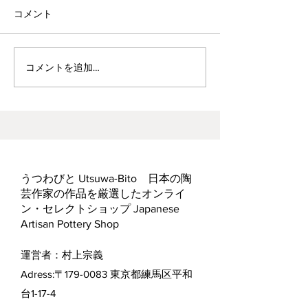
コメント
波佐見焼見聞録0
ヘス&あかね夫妻 ２人展
コメントを追加…
うつわびと Utsuwa-Bito 日本の陶
芸作家の作品を厳選したオンライ
ン・セレクトショップ Japanese
Artisan Pottery Shop
運営者：村上宗義
Adress:〒179-0083 東京都練馬区平和
台1-17-4