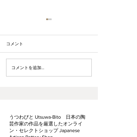
コメント
波佐見焼見聞録0
ヘス&あかね夫妻 ２人展
コメントを追加…
うつわびと Utsuwa-Bito 日本の陶
芸作家の作品を厳選したオンライ
ン・セレクトショップ Japanese