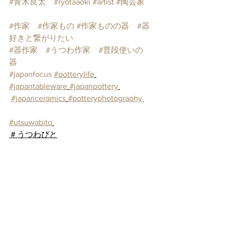
#青木良太
#ryotaaoki
#artist
#陶芸家
#作家
#作家もの
#作家ものの器
#器
好きと繋がりたい
#器作家
#うつわ作家
#普段使いの
器
#japanfocus
#potterylife
#japantableware
#japanpottery
#japanceramics
#potteryphotography 
#utsuwabito
＃うつわびと